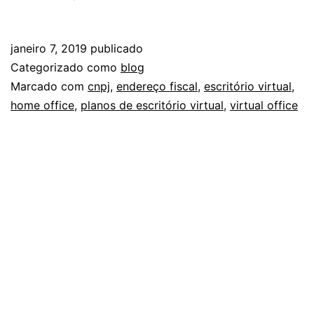
fiscal
para
janeiro 7, 2019
publicado
abertura
Categorizado como
blog
de
Marcado com
cnpj
,
endereço fiscal
,
escritório virtual
,
home office
,
planos de escritório virtual
,
virtual office
empresas:
o
que
você
precisa
saber