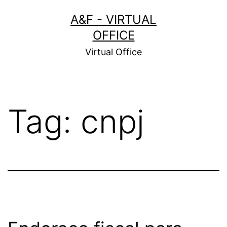
Pular
A&F - VIRTUAL
para
OFFICE
o
Virtual Office
conteúdo
Tag:
cnpj