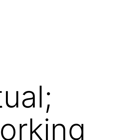
tual;
working