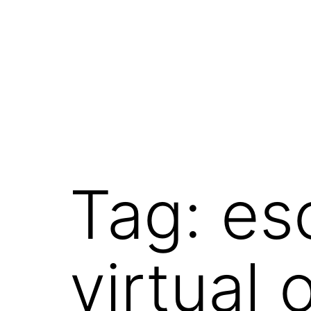
Pular
para
o
conteúdo
Tag:
esc
virtual 