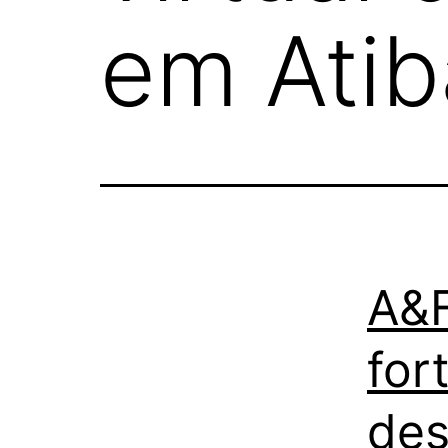
em Atib
A&F
for
des