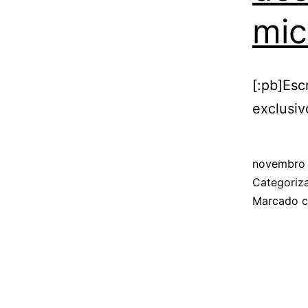
mic
[:pb]Esc
exclusiv
novembro 
Categori
Marcado 