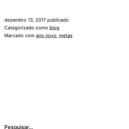
novo:
hora
dezembro 13, 2017
publicado
de
Categorizado como
blog
planej
Marcado com
ano novo
,
metas
as
metas
do
seu
negóc
Pesquisar…