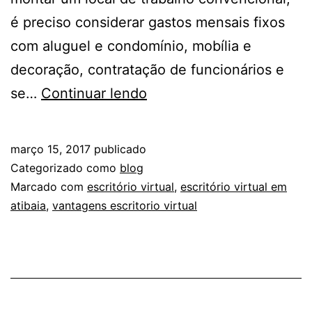
é preciso considerar gastos mensais fixos
com aluguel e condomínio, mobília e
decoração, contratação de funcionários e
Saindo
se…
Continuar lendo
do
convencional:
março 15, 2017
publicado
entenda
Categorizado como
blog
por
Marcado com
escritório virtual
,
escritório virtual em
atibaia
,
vantagens escritorio virtual
que
contratar
um
escritório
virtual