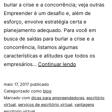
burlar a crise e a concorrência; veja outras
Empreender é um desafio e, além de
esforço, envolve estratégia certa e
planejamento adequado. Para você em
busca de saídas para burlar a crise e a
concorrência, listamos algumas
características e atitudes que todos os
Para
empresários…
Continuar lendo
empreendedore
escritório
maio 17, 2017
publicado
virtual
Categorizado como
blog
e
Marcado com
dicas para empreendedores
,
escritório
virtual
,
serviços de escritório virtual
,
vantagens
outras
escritorio virtual