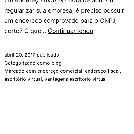
um endereço fixo? Na hora de abrir ou
regularizar sua empresa, é preciso possuir
um endereço comprovado para o CNPJ,
O
certo? O que…
Continuar lendo
que
é
abril 20, 2017
publicado
e
Categorizado como
blog
para
Marcado com
endereço comercial
,
endereço fiscal
,
escritório virtual
,
vantagens escritorio virtual
que
serve
o
endereço
fiscal