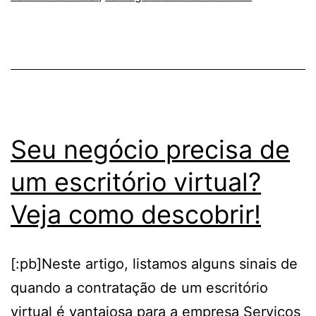
e
estrutura
de
qualidade;
saiba
como
Seu negócio precisa de
escolher
um escritório virtual?
Veja como descobrir!
[:pb]Neste artigo, listamos alguns sinais de
quando a contratação de um escritório
virtual é vantajosa para a empresa Serviços