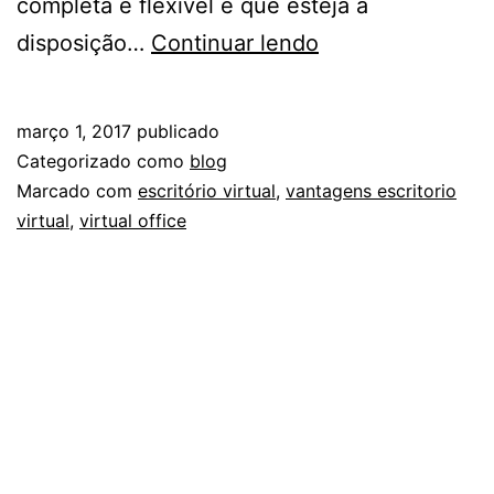
completa e flexível e que esteja à
Por
disposição…
Continuar lendo
que
contratar
março 1, 2017
publicado
um
Categorizado como
blog
escritório
Marcado com
escritório virtual
,
vantagens escritorio
virtual
,
virtual office
virtual?