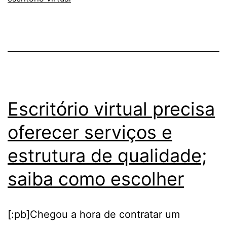
dicas
para
se
destacar
no
mercado
Escritório virtual precisa
oferecer serviços e
estrutura de qualidade;
saiba como escolher
[:pb]Chegou a hora de contratar um