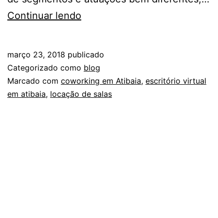
A&F
Continuar lendo
Virtual
Office
março 23, 2018
publicado
inaugura
Categorizado como
blog
dois
Marcado com
coworking em Atibaia
,
escritório virtual
em atibaia
,
locação de salas
produtos
em
locação
de
salas