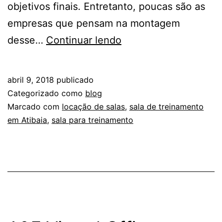
objetivos finais. Entretanto, poucas são as
empresas que pensam na montagem
5
desse…
Continuar lendo
motivos
para
abril 9, 2018
publicado
locar
Categorizado como
blog
salas
Marcado com
locação de salas
,
sala de treinamento
em Atibaia
,
sala para treinamento
de
treinamento