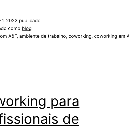
21, 2022
publicado
zado como
blog
com
A&F
,
ambiente de trabalho
,
coworking
,
coworking em A
orking para
fissionais de