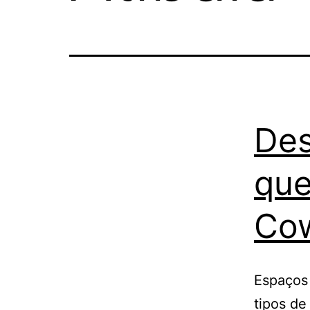
Des
que
Cow
Espaços 
tipos de