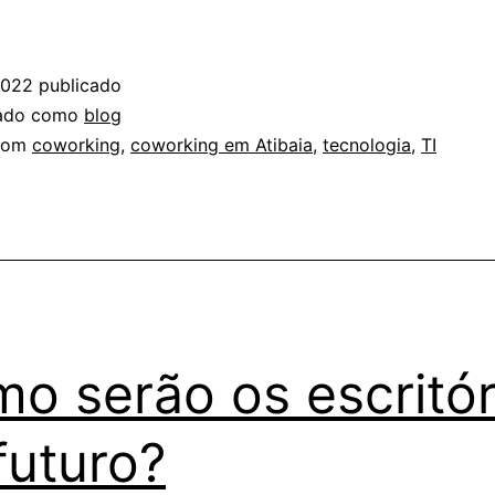
2022
publicado
zado como
blog
com
coworking
,
coworking em Atibaia
,
tecnologia
,
TI
o serão os escritór
futuro?