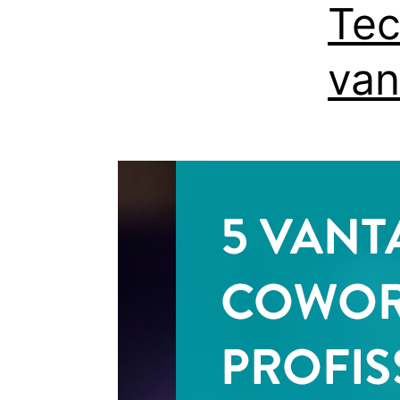
Tec
van