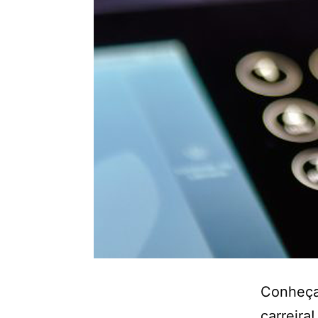
Conheça 
carreira!