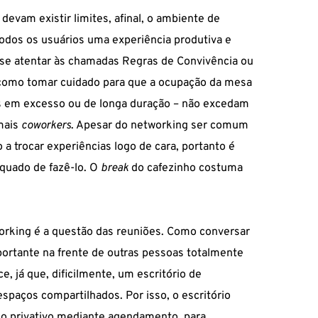
evam existir limites, afinal, o ambiente de
 todos os usuários uma experiência produtiva e
 se atentar às chamadas Regras de Convivência ou
 como tomar cuidado para que a ocupação da mesa
cas em excesso ou de longa duração – não excedam
mais
coworkers
. Apesar do networking ser comum
 trocar experiências logo de cara, portanto é
equado de fazê-lo. O
break
do cafezinho costuma
rking é a questão das reuniões. Como conversar
ortante na frente de outras pessoas totalmente
e, já que, dificilmente, um escritório de
espaços compartilhados. Por isso, o escritório
o privativo mediante agendamento, para